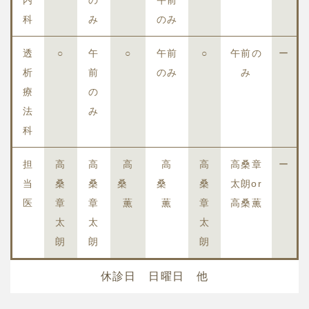
内
の
午前
科
み
のみ
透
○
午
○
午前
○
午前の
ー
析
前
のみ
み
療
の
法
み
科
担
高
高
高
高
高
高桑章
ー
当
桑
桑
桑
桑
桑
太朗or
医
章
章
薫
薫
章
高桑薫
太
太
太
朗
朗
朗
休診日 日曜日 他