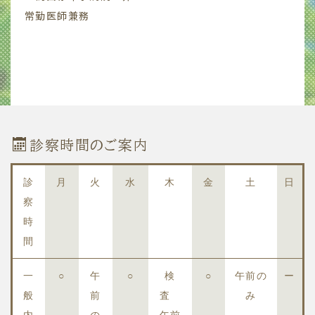
常勤医師兼務
診察時間のご案内
診
月
火
水
木
金
土
日
察
時
間
一
○
午
○
検
○
午前の
ー
般
前
査
み